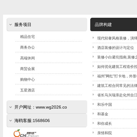
服务项目
品牌构建
精品住宅
现代轻奢风格装修，演
商务办公
酒店装修的设计与定位
装修小白避坑指南,装修
高端休闲
如何优化建筑工程造价
商贸会展
福州"网红"打卡地，外形
购物中心
建筑工程合同常见的法
五星酒店
省长马兴瑞亲赴化州合
和乐中国
开户网址：www.wg2026.co
和基金
(www.sr800.com)
海鸥客服:1568606
和你成长
亲情和院