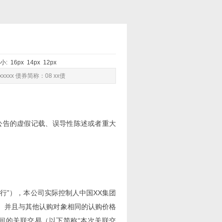
大小:
16px
14px
12px
xxxx 债券简称：08 xx债
公告的虚假记载、误导性陈述或者重大
发行”），本公司实际控制人中国XX集团
金、并且与其他认购对象相同的认购价格
间的关联交易（以下简称“本次关联交